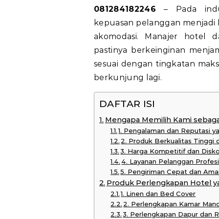
081284182246
– Pada indus
kepuasan pelanggan menjadi 
akomodasi. Manajer hotel 
pastinya berkeinginan menjam
sesuai dengan tingkatan maks
berkunjung lagi.
DAFTAR ISI
Mengapa Memilih Kami sebagai
1. Pengalaman dan Reputasi y
2. Produk Berkualitas Tinggi
3. Harga Kompetitif dan Disk
4. Layanan Pelanggan Profes
5. Pengiriman Cepat dan Ama
Produk Perlengkapan Hotel y
1. Linen dan Bed Cover
2. Perlengkapan Kamar Mand
3. Perlengkapan Dapur dan 