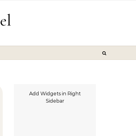
el
Add Widgets in Right
Sidebar