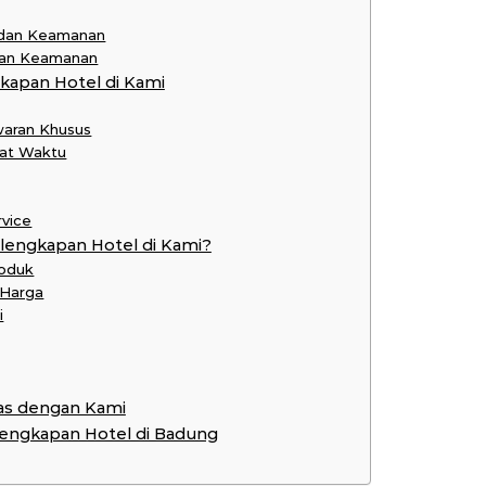
 dan Keamanan
 dan Keamanan
apan Hotel di Kami
waran Khusus
pat Waktu
rvice
lengkapan Hotel di Kami?
roduk
 Harga
i
as dengan Kami
rlengkapan Hotel di Badung