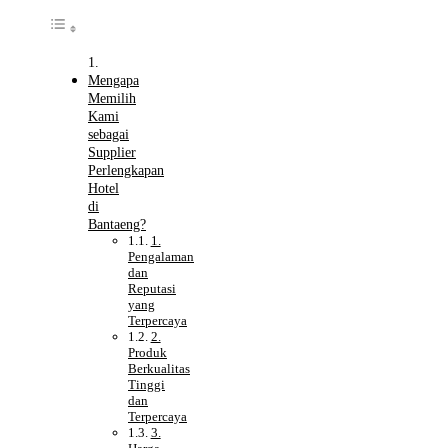
Mengapa
Memilih
Kami
sebagai
Supplier
Perlengkapan
Hotel
di
Bantaeng?
1.
Pengalaman
dan
Reputasi
yang
Terpercaya
2.
Produk
Berkualitas
Tinggi
dan
Terpercaya
3.