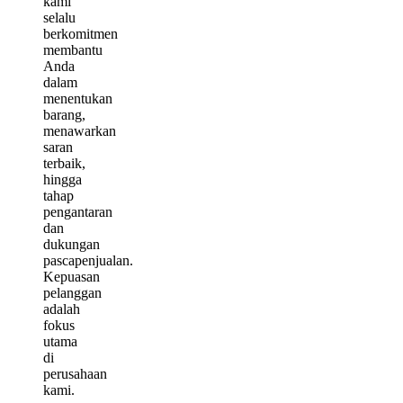
kami
selalu
berkomitmen
membantu
Anda
dalam
menentukan
barang,
menawarkan
saran
terbaik,
hingga
tahap
pengantaran
dan
dukungan
pascapenjualan.
Kepuasan
pelanggan
adalah
fokus
utama
di
perusahaan
kami.