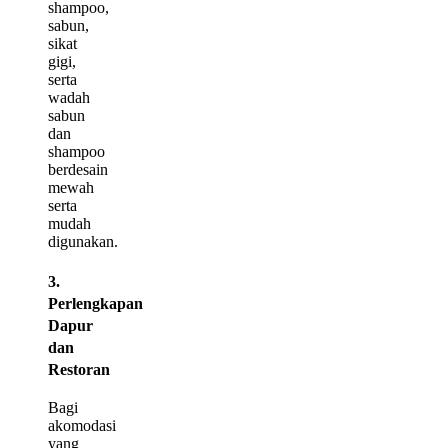
shampoo,
sabun,
sikat
gigi,
serta
wadah
sabun
dan
shampoo
berdesain
mewah
serta
mudah
digunakan.
3.
Perlengkapan
Dapur
dan
Restoran
Bagi
akomodasi
yang