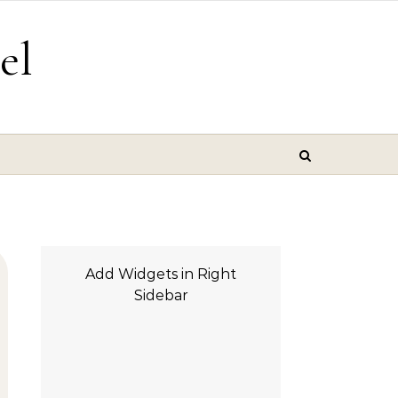
el
Add Widgets in Right
Sidebar