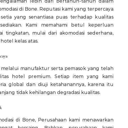
pengalaman lebih dari bertahun-tahun dalam
modasi di Bone. Reputasi kami yang terpercaya
setia yang senantiasa puas terhadap kualitas
 sediakan. Kami memahami betul keperluan
i tingkatan, mulai dari akomodasi sederhana,
otel kelas atas.
caya
a melalui manufaktur serta pemasok yang telah
litas hotel premium. Setiap item yang kami
ria global dan diuji ketahanannya, karena itu
njang tidak kehilangan degradasi kualitas.
k
komodasi di Bone, Perusahaan kami menawarkan
ngat bersaing. Bahkan, perusahaan kami