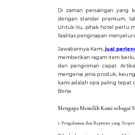
Di zaman persaingan yang kian
dengan standar premium, tah
Untuk itu, pihak hotel perlu 
fasilitas penginapan menyelur
Jawabannya Kami,
jual perle
memberikan ragam item berkual
dan pengiriman cepat. Artik
mengenai jenis produk, keung
kami adalah opsi paling tepat
Bone.
Mengapa Memilih Kami sebagai Su
1. Pengalaman dan Reputasi yang Terper