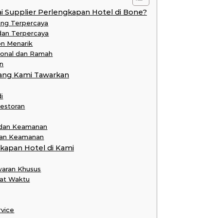
 Supplier Perlengkapan Hotel di Bone?
ang Terpercaya
 dan Terpercaya
on Menarik
ional dan Ramah
n
ang Kami Tawarkan
i
Restoran
 dan Keamanan
 dan Keamanan
apan Hotel di Kami
waran Khusus
pat Waktu
rvice