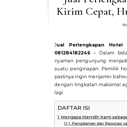
Kirim Cepat, H
No
Jual Perlengkapan Hotel Dharmasraya Kirim Cepat, Hubungi WA
081284182246
– Dalam bidan
nyaman pengunjung menjadi
suatu penginapan. Pemilik h
pastinya ingin menjamin bahwa
dengan tingkatan maksimal ag
lagi.
DAFTAR ISI
Mengapa Memilih Kami sebagai
1. Pengalaman dan Reputasi y