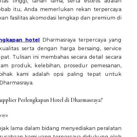
as tinggi, tahan lama, serta estetis adalah
sebab itu, Anda memerlukan rekan terpercaya
n fasilitas akomodasi lengkap dan premium di
engkapan hotel
Dharmasraya terpercaya yang
alitas serta dengan harga bersaing, service
pat. Tulisan ini membahas secara detail secara
am produk, kelebihan, prosedur pemesanan,
ihak kami adalah opsi paling tepat untuk
 Dharmasraya.
pplier Perlengkapan Hotel di Dharmasraya?
caya
sejak lama dalam bidang menyediakan peralatan
perusahaan kami yang terpercaya didukung oleh