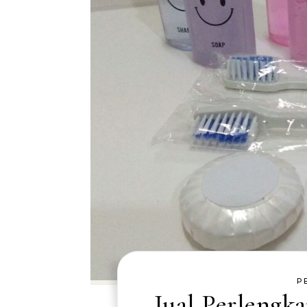
P
Jual Perlengk