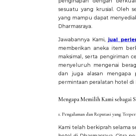
penginapan dengan berkualit
sesuatu yang krusial. Oleh 
yang mampu dapat menyediaka
Dharmasraya.
Jawabannya Kami,
jual perl
memberikan aneka item berku
maksimal, serta pengiriman ce
menyeluruh mengenai berag
dan juga alasan mengapa p
permintaan peralatan hotel di
Mengapa Memilih Kami sebagai Su
1. Pengalaman dan Reputasi yang Terper
Kami telah berkiprah selama 
hotel di Dharmasraya. Citra 