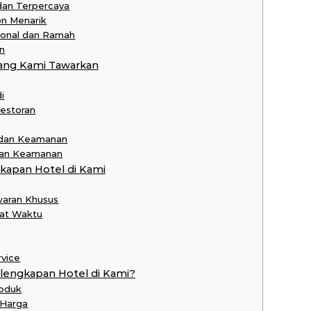
 dan Terpercaya
on Menarik
ional dan Ramah
n
ang Kami Tawarkan
i
Restoran
 dan Keamanan
 dan Keamanan
apan Hotel di Kami
waran Khusus
pat Waktu
rvice
lengkapan Hotel di Kami?
roduk
 Harga