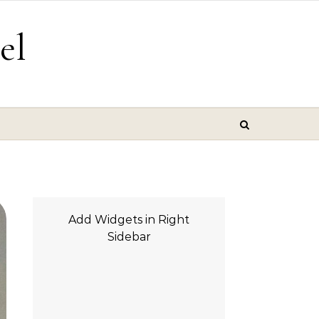
el
Add Widgets in Right
Sidebar