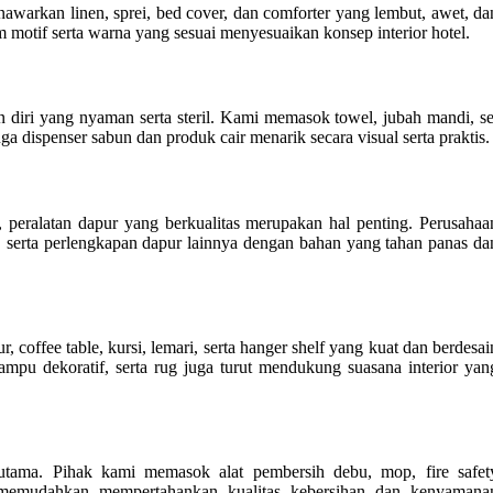
arkan linen, sprei, bed cover, dan comforter yang lembut, awet, da
motif serta warna yang sesuai menyesuaikan konsep interior hotel.
iri yang nyaman serta steril. Kami memasok towel, jubah mandi, se
ga dispenser sabun dan produk cair menarik secara visual serta praktis.
 peralatan dapur yang berkualitas merupakan hal penting. Perusahaa
, serta perlengkapan dapur lainnya dengan bahan yang tahan panas da
 coffee table, kursi, lemari, serta hanger shelf yang kuat dan berdesai
lampu dekoratif, serta rug juga turut mendukung suasana interior yan
 utama. Pihak kami memasok alat pembersih debu, mop, fire safet
at memudahkan mempertahankan kualitas kebersihan dan kenyamana