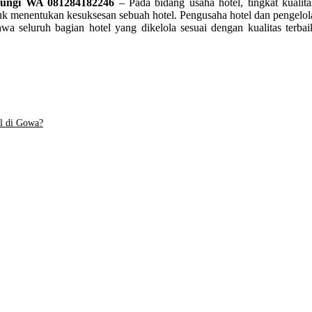
bungi WA 081284182246
– Pada bidang usaha hotel, tingkat kualita
k menentukan kesuksesan sebuah hotel. Pengusaha hotel dan pengelol
 seluruh bagian hotel yang dikelola sesuai dengan kualitas terbai
l di Gowa?