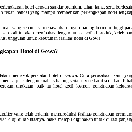
 perlengkapan hotel dengan standar premium, tahan lama, serta berdesai
ukan rekan handal yang mampu memberikan perlengkapan hotel lengka
man yang senantiasa menawarkan ragam barang bermutu tinggi pad
ahasan kali ini akan membahas dengan tuntas perihal produk, kelebihan
si unggulan untuk kebutuhan fasilitas hotel di Gowa.
ngkapan Hotel di Gowa?
dalam memasok peralatan hotel di Gowa. Citra perusahaan kami yan
 merasa puas dengan kualitas barang serta service kami sediakan. Piha
agam tingkatan, baik itu hotel kecil, losmen, penginapan keluarga
pplier yang telah terjamin memproduksi fasilitas penginapan premium
elah diuji durabilitasnya, maka mampu digunakan untuk durasi panjan