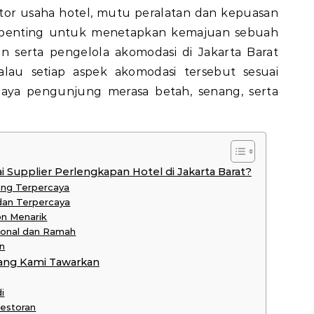
tor usaha hotel, mutu peralatan dan kepuasan
penting untuk menetapkan kemajuan sebuah
n serta pengelola akomodasi di Jakarta Barat
alau setiap aspek akomodasi tersebut sesuai
paya pengunjung merasa betah, senang, serta
Supplier Perlengkapan Hotel di Jakarta Barat?
ang Terpercaya
 dan Terpercaya
on Menarik
ional dan Ramah
n
ang Kami Tawarkan
i
Restoran