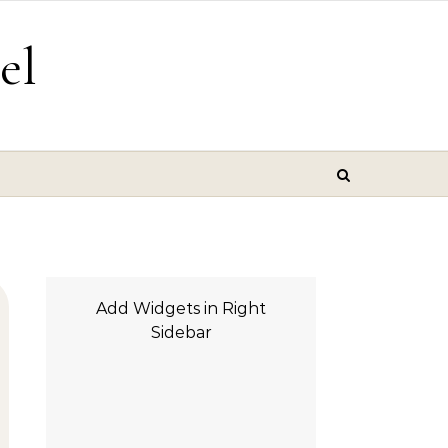
el
Add Widgets in Right
Sidebar