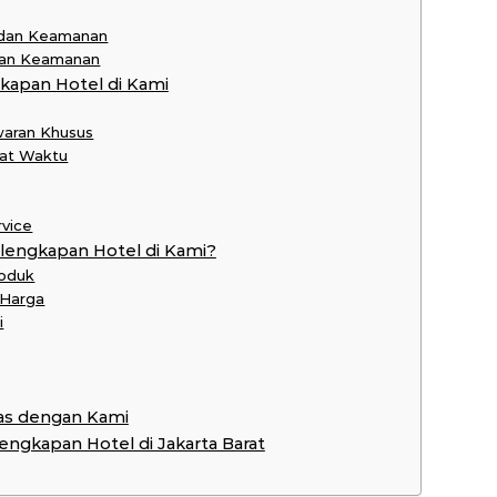
 dan Keamanan
 dan Keamanan
apan Hotel di Kami
waran Khusus
pat Waktu
rvice
lengkapan Hotel di Kami?
roduk
 Harga
i
as dengan Kami
lengkapan Hotel di Jakarta Barat