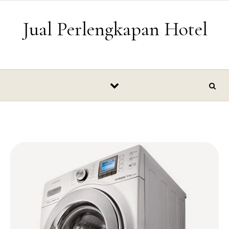
Skip to content
Jual Perlengkapan Hotel