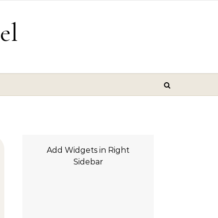
el
Add Widgets in Right
Sidebar