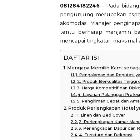
081284182246
– Pada bidang
pengunjung merupakan aspek
akomodasi. Manajer penginap
tentu berharap menjamin ba
mencapai tingkatan maksimal a
DAFTAR ISI
Mengapa Memilih Kami sebagai
1. Pengalaman dan Reputasi y
2. Produk Berkualitas Tinggi
3. Harga Kompetitif dan Disk
4. Layanan Pelanggan Profes
5. Pengiriman Cepat dan Ama
Produk Perlengkapan Hotel y
1. Linen dan Bed Cover
2. Perlengkapan Kamar Mand
3. Perlengkapan Dapur dan 
4. Furniture dan Dekorasi