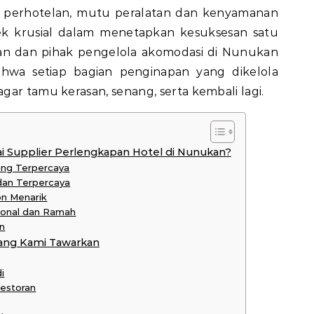
 perhotelan, mutu peralatan dan kenyamanan
 krusial dalam menetapkan kesuksesan satu
an dan pihak pengelola akomodasi di Nunukan
hwa setiap bagian penginapan yang dikelola
gar tamu kerasan, senang, serta kembali lagi.
 Supplier Perlengkapan Hotel di Nunukan?
ang Terpercaya
 dan Terpercaya
on Menarik
ional dan Ramah
n
ang Kami Tawarkan
i
Restoran