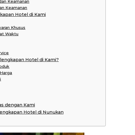
 dan Keamanan
 dan Keamanan
apan Hotel di Kami
waran Khusus
pat Waktu
rvice
lengkapan Hotel di Kami?
roduk
 Harga
i
as dengan Kami
rlengkapan Hotel di Nunukan