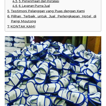
5. Penerimaan dan Instalasi
6. Layanan Purna Jual
Testimoni Pelanggan yang Puas dengan Kami
Pilihan Terbaik untuk Jual Perlengkapan Hotel di
Parigi Moutong
KONTAK KAMI