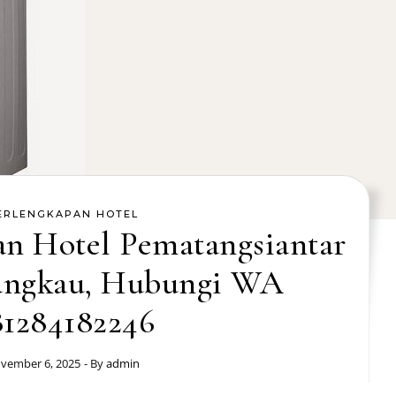
ERLENGKAPAN HOTEL
an Hotel Pematangsiantar
angkau, Hubungi WA
81284182246
vember 6, 2025
- By
admin