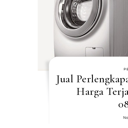
P
Jual Perlengkap
Harga Terj
0
No