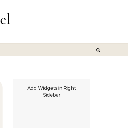
el
Add Widgets in Right
Sidebar