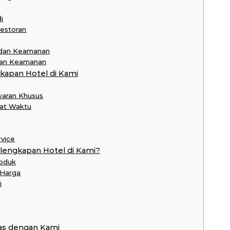
i
Restoran
 dan Keamanan
 dan Keamanan
apan Hotel di Kami
waran Khusus
pat Waktu
rvice
lengkapan Hotel di Kami?
roduk
 Harga
i
as dengan Kami