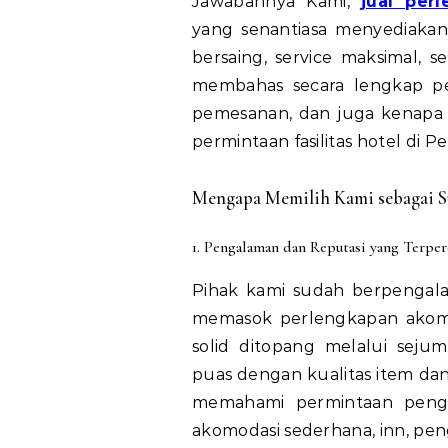
Jawabannya Kami,
jual per
yang senantiasa menyediakan
bersaing, service maksimal, se
membahas secara lengkap pe
pemesanan, dan juga kenapa 
permintaan fasilitas hotel di P
Mengapa Memilih Kami sebagai Su
1. Pengalaman dan Reputasi yang Terper
Pihak kami sudah berpengala
memasok perlengkapan akomod
solid ditopang melalui seju
puas dengan kualitas item dan
memahami permintaan pengin
akomodasi sederhana, inn, pe