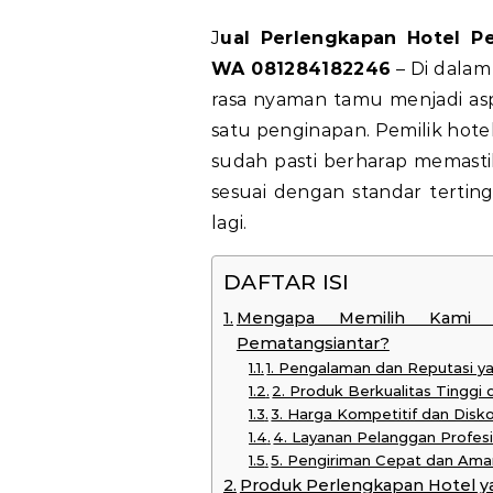
Jual Perlengkapan Hotel Pematangsiantar Harga Terjangkau, Hubungi
WA 081284182246
– Di dalam
rasa nyaman tamu menjadi as
satu penginapan. Pemilik hote
sudah pasti berharap memasti
sesuai dengan standar tertin
lagi.
DAFTAR ISI
Mengapa Memilih Kami s
Pematangsiantar?
1. Pengalaman dan Reputasi y
2. Produk Berkualitas Tinggi
3. Harga Kompetitif dan Disk
4. Layanan Pelanggan Profes
5. Pengiriman Cepat dan Ama
Produk Perlengkapan Hotel y