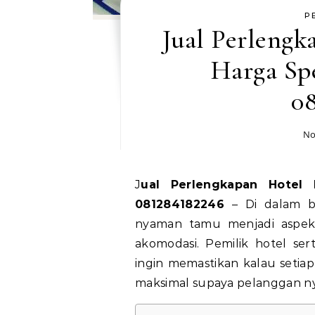
P
Jual Perlengk
Harga Sp
0
No
Jual Perlengkapan Hotel Probolinggo Harga Spesial, Hubungi WA
081284182246
– Di dalam bid
nyaman tamu menjadi aspek
akomodasi. Pemilik hotel se
ingin memastikan kalau setiap
maksimal supaya pelanggan nya