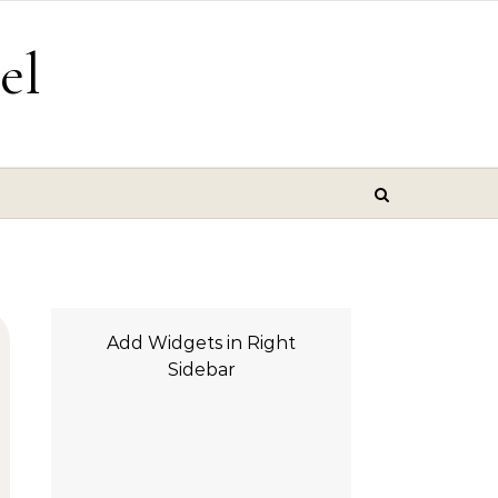
el
Add Widgets in Right
Sidebar