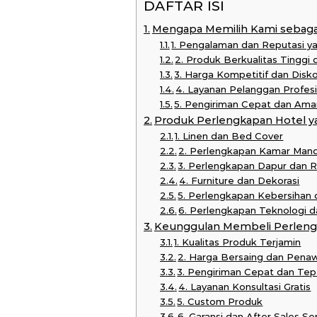
DAFTAR ISI
Mengapa Memilih Kami sebagai
1. Pengalaman dan Reputasi y
2. Produk Berkualitas Tinggi
3. Harga Kompetitif dan Disk
4. Layanan Pelanggan Profes
5. Pengiriman Cepat dan Ama
Produk Perlengkapan Hotel y
1. Linen dan Bed Cover
2. Perlengkapan Kamar Mand
3. Perlengkapan Dapur dan 
4. Furniture dan Dekorasi
5. Perlengkapan Kebersihan
6. Perlengkapan Teknologi
Keunggulan Membeli Perlengk
1. Kualitas Produk Terjamin
2. Harga Bersaing dan Pena
3. Pengiriman Cepat dan Te
4. Layanan Konsultasi Gratis
5. Custom Produk
6. Garansi dan After Sales Se