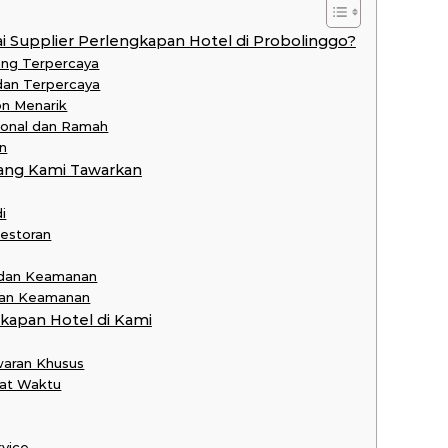
 Supplier Perlengkapan Hotel di Probolinggo?
ang Terpercaya
 dan Terpercaya
on Menarik
ional dan Ramah
n
ang Kami Tawarkan
i
Restoran
 dan Keamanan
 dan Keamanan
apan Hotel di Kami
waran Khusus
pat Waktu
rvice