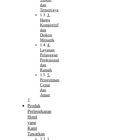
dan
Terpercaya
3.
Harga
Kompetitif
dan
Diskon
Menarik
4.
Layanan
Pelanggan
Profesional
dan
Ramah
5.
Pengiriman
Cepat
dan
Aman
Produk
Perlengkapan
Hotel
yang
Kami
Tawarkan
1.