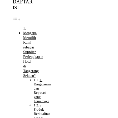
DAFTAR
ISI
Mengapa
Memilih
Kami
sebagai
Supplier
Perlengkapan
Hotel
di
Tangerang
Selatan?
1.
Pengalaman
dan
Reputasi
yang
Terpercaya
2.
Produk
Berkualitas
Tinggi