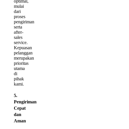
optimal,
mulai
dari
proses
pengiriman
serta
after-
sales
service.
Kepuasan
pelanggan
merupakan
prioritas
utama
di
pihak
kami.
5.
Pengiriman
Cepat
dan
Aman