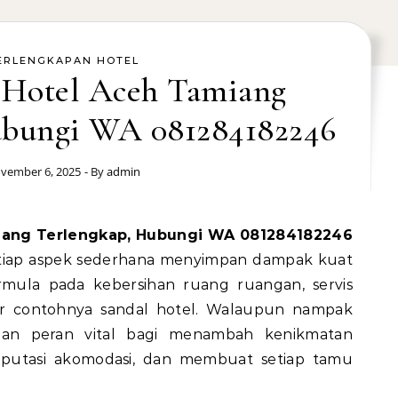
ERLENGKAPAN HOTEL
l Hotel Aceh Tamiang
ubungi WA 081284182246
vember 6, 2025
- By
admin
miang Terlengkap, Hubungi WA 081284182246
setiap aspek sederhana menyimpan dampak kuat
mula pada kebersihan ruang ruangan, servis
inor contohnya sandal hotel. Walaupun nampak
mpan peran vital bagi menambah kenikmatan
putasi akomodasi, dan membuat setiap tamu