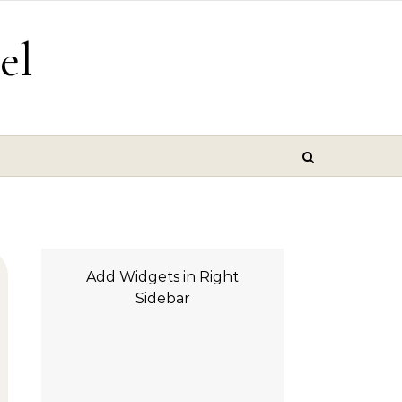
el
Add Widgets in Right
Sidebar