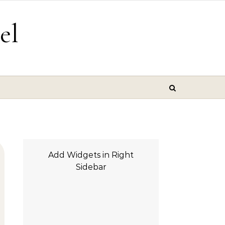
el
Add Widgets in Right
Sidebar