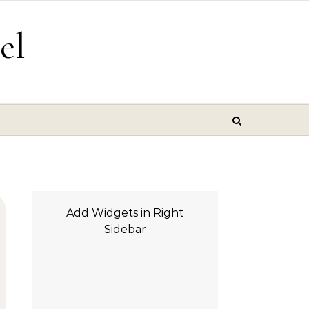
el
Add Widgets in Right
Sidebar