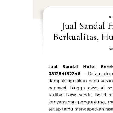
P
Jual Sandal 
Berkualitas, 
No
Jual Sandal Hotel Enrekang Produk Berkualitas, Hubungi WA
081284182246
– Dalam dunia
dampak signifikan pada kesan
pegawai, hingga aksesori s
terlihat biasa, sandal hotel
kenyamanan pengunjung, me
setiap tamu mendapatkan rasa