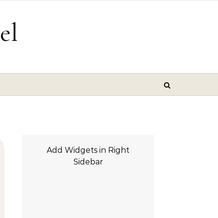
el
Add Widgets in Right
Sidebar