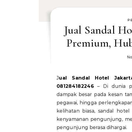
P
Jual Sandal Ho
Premium, Hub
No
Jual Sandal Hotel Jakarta Pusat Produk Premium, Hubungi WA
081284182246
– Di dunia pe
dampak besar pada kesan tam
pegawai, hingga perlengkapan
kelihatan biasa, sandal hot
kenyamanan pengunjung, mem
pengunjung berasa dihargai.