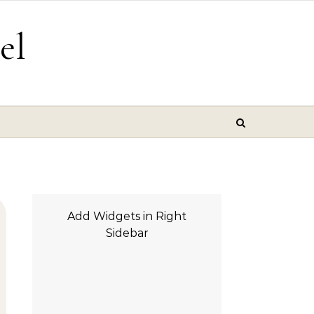
el
Add Widgets in Right
Sidebar