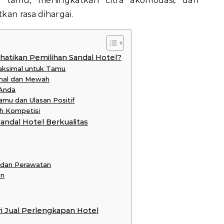
tamu, meningkatkan citra akomodasi, dan
n rasa dihargai.
tikan Pemilihan Sandal Hotel?
aksimal untuk Tamu
onal dan Mewah
 Anda
mu dan Ulasan Positif
h Kompetisi
andal Hotel Berkualitas
 dan Perawatan
an
ri Jual Perlengkapan Hotel