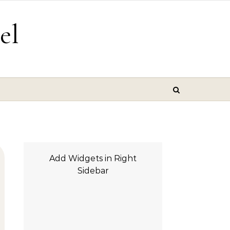
el
Add Widgets in Right
Sidebar