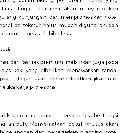
enting dalam bidang perhotelan. Tamu yang
lama tinggal biasanya akan menyampaikan
ulang kunjungan, dan mempromosikan hotel
hotel bertekstur halus, mudah digunakan, dan
gunjung merasa lebih rileks.
Mewah
at dari fasilitas premium, melainkan juga pada
 alas kaki yang diberikan. Menawarkan sandal
ampilan elegan akan memperlihatkan jika hotel
tika kerja profesional.
liki logo atau tampilan personal bisa berfungsi
ang ampuh. Menyematkan detail khusus akan
da pelanggan dan menegaskan branding hotel