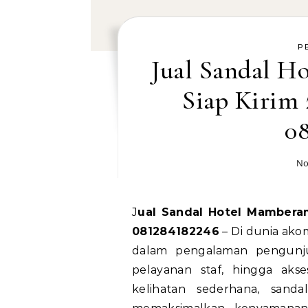
P
Jual Sandal 
Siap Kirim
0
No
Jual Sandal Hotel Mamberamo Tengah Siap Kirim 24 Jam, Hubungi WA
081284182246
– Di dunia akom
dalam pengalaman pengunju
pelayanan staf, hingga akse
kelihatan sederhana, sand