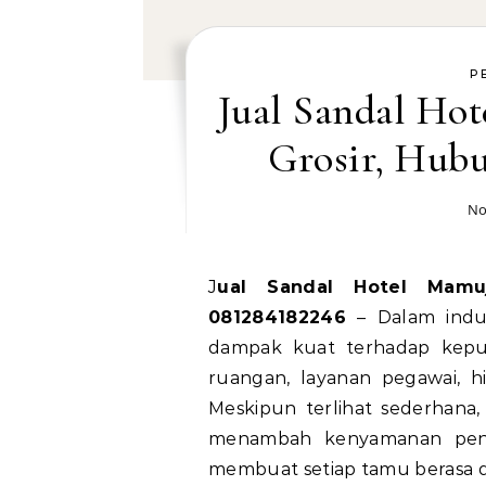
P
Jual Sandal Ho
Grosir, Hub
No
Jual Sandal Hotel Mamuju Tengah Harga Grosir, Hubungi WA
081284182246
– Dalam indus
dampak kuat terhadap kepu
ruangan, layanan pegawai, h
Meskipun terlihat sederhana
menambah kenyamanan pengu
membuat setiap tamu berasa d