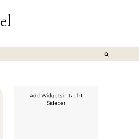
el
Add Widgets in Right
Sidebar