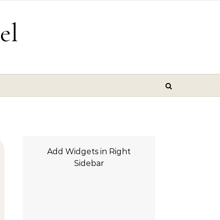
el
Add Widgets in Right
Sidebar