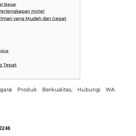
el Besar
Perlengkapan Hotel
riman yang Mudah dan Cepat
rvice
g Tepat
2246