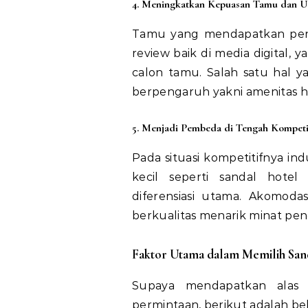
4. Meningkatkan Kepuasan Tamu dan Ul
Tamu yang mendapatkan pen
review baik di media digital,
calon tamu. Salah satu hal 
berpengaruh yakni amenitas hot
5. Menjadi Pembeda di Tengah Kompeti
Pada situasi kompetitifnya ind
kecil seperti sandal hotel
diferensiasi utama. Akomod
berkualitas menarik minat pe
Faktor Utama dalam Memilih Sand
Supaya mendapatkan alas k
permintaan, berikut adalah be