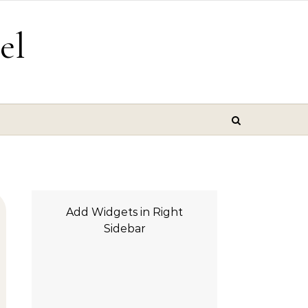
el
Add Widgets in Right
Sidebar