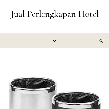
Skip to content
Jual Perlengkapan Hotel