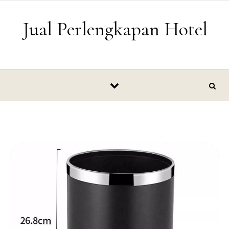
Skip to content
Jual Perlengkapan Hotel