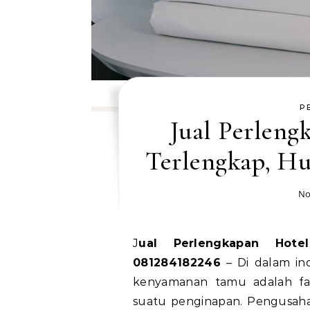
P
Jual Perlen
Terlengkap, H
No
Jual Perlengkapan Hotel Lamandau Terlengkap, Hubungi WA
081284182246
– Di dalam ind
kenyamanan tamu adalah fa
suatu penginapan. Pengusaha