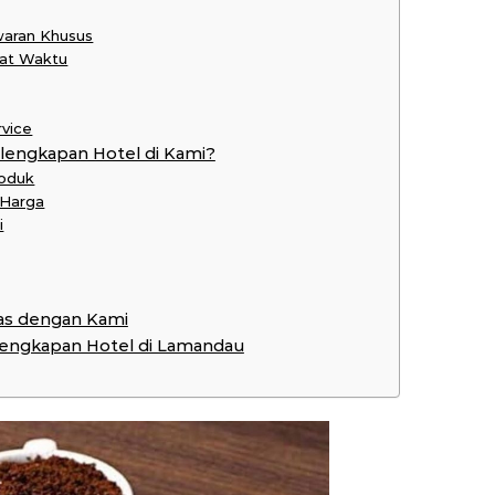
waran Khusus
pat Waktu
rvice
lengkapan Hotel di Kami?
roduk
 Harga
i
as dengan Kami
rlengkapan Hotel di Lamandau