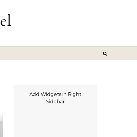
el
Add Widgets in Right
Sidebar