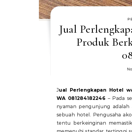
P
Jual Perlengka
Produk Ber
0
No
Jual Perlengkapan Hotel waringin Timur Produk Berkualitas, Hubungi
WA 081284182246
– Pada sek
nyaman pengunjung adalah 
sebuah hotel. Pengusaha ako
tentu berkeinginan memasti
memenuhi standar tertinggi 