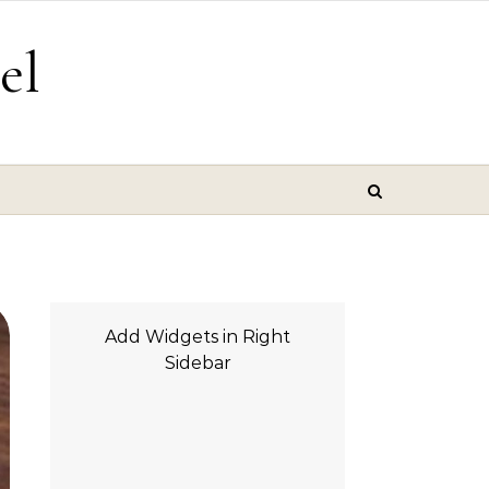
el
Add Widgets in Right
Sidebar