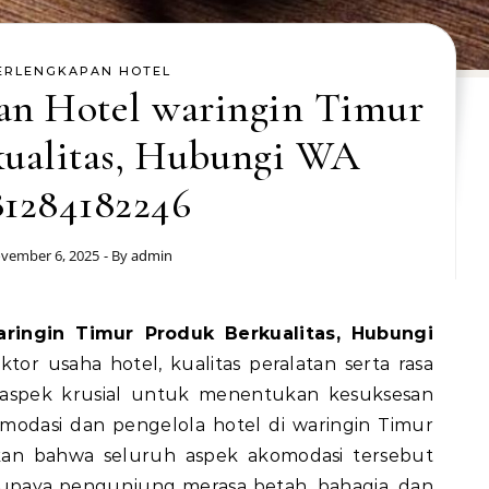
ERLENGKAPAN HOTEL
pan Hotel waringin Timur
kualitas, Hubungi WA
81284182246
vember 6, 2025
- By
admin
tor usaha hotel, kualitas peralatan serta rasa
aspek krusial untuk menentukan kesuksesan
modasi dan pengelola hotel di waringin Timur
kan bahwa seluruh aspek akomodasi tersebut
supaya pengunjung merasa betah, bahagia, dan