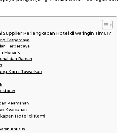
 Supplier Perlengkapan Hotel di waringin Timur?
ang Terpercaya
 dan Terpercaya
on Menarik
ional dan Ramah
n
ang Kami Tawarkan
i
Restoran
 dan Keamanan
 dan Keamanan
apan Hotel di Kami
waran Khusus