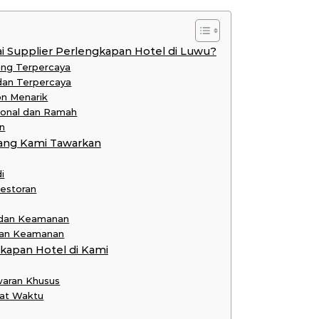
 Supplier Perlengkapan Hotel di Luwu?
ang Terpercaya
 dan Terpercaya
on Menarik
ional dan Ramah
n
ang Kami Tawarkan
i
Restoran
 dan Keamanan
 dan Keamanan
apan Hotel di Kami
waran Khusus
pat Waktu