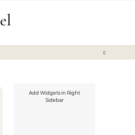
el
Add Widgets in Right
Sidebar