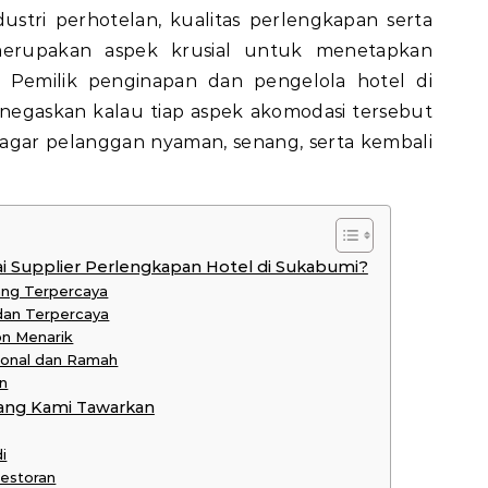
ustri perhotelan, kualitas perlengkapan serta
erupakan aspek krusial untuk menetapkan
 Pemilik penginapan dan pengelola hotel di
egaskan kalau tiap aspek akomodasi tersebut
agar pelanggan nyaman, senang, serta kembali
 Supplier Perlengkapan Hotel di Sukabumi?
ang Terpercaya
 dan Terpercaya
on Menarik
ional dan Ramah
n
ang Kami Tawarkan
i
Restoran