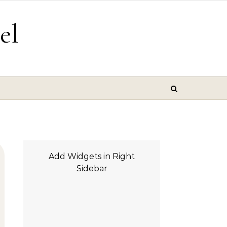
el
Add Widgets in Right
Sidebar