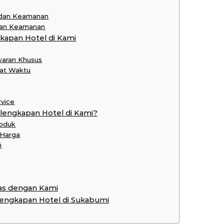
 dan Keamanan
 dan Keamanan
apan Hotel di Kami
waran Khusus
pat Waktu
rvice
lengkapan Hotel di Kami?
roduk
 Harga
i
as dengan Kami
rlengkapan Hotel di Sukabumi