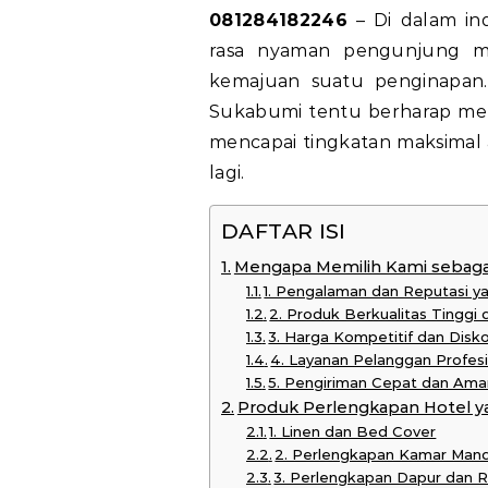
081284182246
– Di dalam ind
rasa nyaman pengunjung m
kemajuan suatu penginapan.
Sukabumi tentu berharap men
mencapai tingkatan maksimal 
lagi.
DAFTAR ISI
Mengapa Memilih Kami sebagai
1. Pengalaman dan Reputasi y
2. Produk Berkualitas Tinggi
3. Harga Kompetitif dan Disk
4. Layanan Pelanggan Profes
5. Pengiriman Cepat dan Ama
Produk Perlengkapan Hotel y
1. Linen dan Bed Cover
2. Perlengkapan Kamar Mand
3. Perlengkapan Dapur dan 