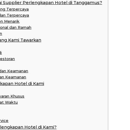
i Supplier Perlengkapan Hotel di Tanggamus?
ang Terpercaya
 dan Terpercaya
on Menarik
ional dan Ramah
n
ang Kami Tawarkan
i
Restoran
 dan Keamanan
 dan Keamanan
apan Hotel di Kami
waran Khusus
pat Waktu
rvice
lengkapan Hotel di Kami?