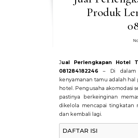
Produk Le
0
No
Jual Perlengkapan Hotel Tanggamus Produk Lengkap, Hubungi WA
081284182246
– Di dalam s
kenyamanan tamu adalah hal
hotel. Pengusaha akomodasi s
pastinya berkeinginan mema
dikelola mencapai tingkatan
dan kembali lagi.
DAFTAR ISI