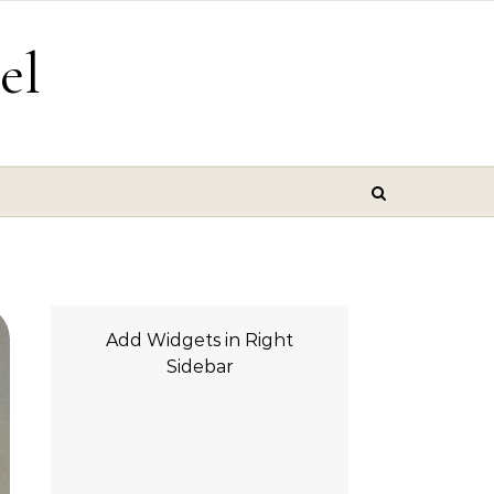
el
Add Widgets in Right
Sidebar