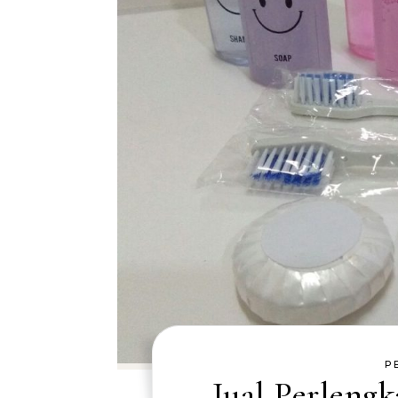
P
Jual Perleng