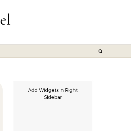
el
Add Widgets in Right
Sidebar