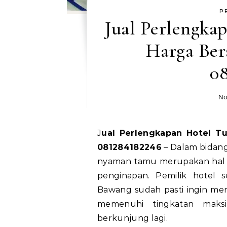
P
Jual Perlengka
Harga Ber
0
No
Jual Perlengkapan Hotel Tulang Bawang Harga Bersaing, Hubungi WA
081284182246
– Dalam bidang 
nyaman tamu merupakan hal
penginapan. Pemilik hotel 
Bawang sudah pasti ingin me
memenuhi tingkatan maksi
berkunjung lagi.