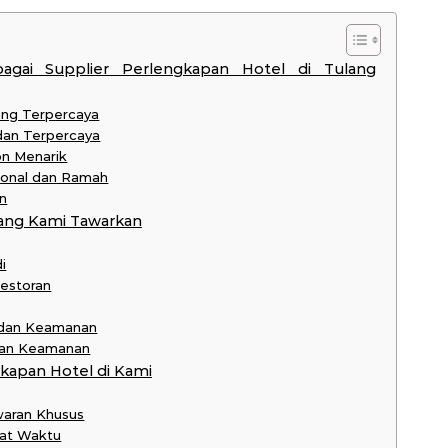
gai Supplier Perlengkapan Hotel di Tulang
ang Terpercaya
 dan Terpercaya
on Menarik
ional dan Ramah
n
ang Kami Tawarkan
i
Restoran
 dan Keamanan
 dan Keamanan
apan Hotel di Kami
waran Khusus
pat Waktu