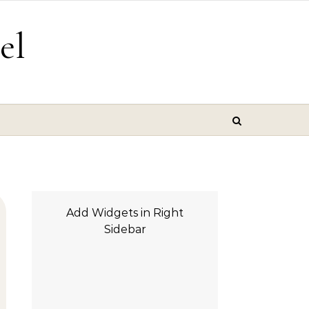
el
Add Widgets in Right
Sidebar