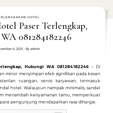
ERLENGKAPAN HOTEL
otel Paser Terlengkap,
 WA 081284182246
vember 6, 2025
- By
admin
Terlengkap, Hubungi WA 081284182246
– Di
cian minor menyimpan efek signifikan pada kesan
terilan ruangan, servis karyawan, termasuk
andal hotel. Walaupun nampak minimalis, sandal
 dalam menambah kenyamanan tamu, memperkuat
para pengunjung mendapatkan rasa dihargai.