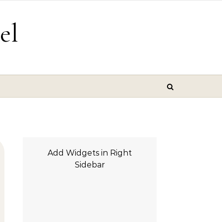
el
Add Widgets in Right
Sidebar